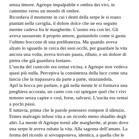
senza timore. Agriope impalpabile e ombra dei vivi, in
cammino verso un mondo di ombre.
Ricordava il momento in cui i denti della serpe le si erano
piantati nella caviglia, il dolore dolce che ne era seguito
mentre cadeva fra le margherite. L’uomo era con lei. Gli
aveva sussurrato il proprio amore, gustandolo come si gusta
l’ultimo boccone di una prelibatezza. Ma quando aveva
alzato lo sguardo in cerca dei suoi occhi, per guardare la vita
ancora una volta, aveva trovato paura, rifiuto, e un dolore di
pietra che già guardava lontano.
L’uscita del cunicolo era ormai vicina, e Agriope non vedeva
quasi più nulla. Percepiva la consistenza della luce come una
lancia che la trapassava da parte a parte, straziandola.
Aprì la bocca per parlare, e già nella mente le si formava una
preghiera accorata, un canto con cui spiegare quel che i vivi
temono senza capire e così, forse, salvarsi. L’uscita era ormai
a pochi passi.
E tuttavia, prima che le parole potessero rompere il silenzio,
Ermes malvagio infuse vita a un ricordo meno sbiadito degli
altri. La mente di Agriope tornò alle margherite, al prato dove
una serpe le aveva rubato la vita. Alla sagoma dell’amato. La
forma del ricordo si sovrapponeva, identica, a quella che le