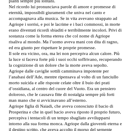
pianti sempre più lontani.
Nel ricordo lui pronunciava parole di amore e promesse di
eternità, impossibili giuramenti che univa nel canto e
accompagnava alla musica. Se in vita avevano strappato ad
Agriope i sorrisi, e poi le lacrime e i baci commossi, in morte
erano diventati ricordi sbiaditi e terribilmente incolori. Privi di
sostanza come la forma eterea che col nome di Agriope
risaliva al mondo. Ma l’uomo aveva mani con dita di ragno,
ed era giunto per rispettare le proprie promesse.
Il sole era vicino, ora, ma lei non percepiva alcun calore. Più
la luce si faceva forte più i suoi occhi soffrivano, recuperando
la cognizione di un dolore che la morte aveva sepolto.
Agriope dalle caviglie sottili camminava impotente per
l’anabasi dell’Ade, mentre ripensava al volto di un fanciullo
morto suicida e alle risposte celate oltre il buio dei prati
d’ossidiana, al centro del cuore del Vuoto. Era un pensiero
doloroso, che le causava fitte di nostalgia sempre più forti
man mano che si avvicinavano all’esterno.
Agriope figlia di Naiadi, che aveva conosciuto il bacio di
Prosperina e che in quel bacio aveva riposto il proprio futuro,
percepiva i tentacoli di un tempo sbagliato avvilupparsi
intorno alla sua forma monca. Agriope dalla gioventù eterna e
il destino scritto, che aveva accolto il morso del serpente