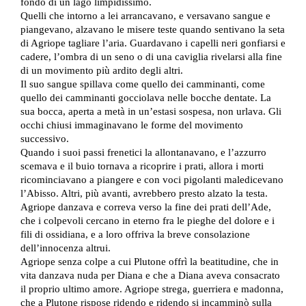
fondo di un lago limpidissimo.
Quelli che intorno a lei arrancavano, e versavano sangue e
piangevano, alzavano le misere teste quando sentivano la seta
di Agriope tagliare l’aria. Guardavano i capelli neri gonfiarsi e
cadere, l’ombra di un seno o di una caviglia rivelarsi alla fine
di un movimento più ardito degli altri.
Il suo sangue spillava come quello dei camminanti, come
quello dei camminanti gocciolava nelle bocche dentate. La
sua bocca, aperta a metà in un’estasi sospesa, non urlava. Gli
occhi chiusi immaginavano le forme del movimento
successivo.
Quando i suoi passi frenetici la allontanavano, e l’azzurro
scemava e il buio tornava a ricoprire i prati, allora i morti
ricominciavano a piangere e con voci pigolanti maledicevano
l’Abisso. Altri, più avanti, avrebbero presto alzato la testa.
Agriope danzava e correva verso la fine dei prati dell’Ade,
che i colpevoli cercano in eterno fra le pieghe del dolore e i
fili di ossidiana, e a loro offriva la breve consolazione
dell’innocenza altrui.
Agriope senza colpe a cui Plutone offrì la beatitudine, che in
vita danzava nuda per Diana e che a Diana aveva consacrato
il proprio ultimo amore. Agriope strega, guerriera e madonna,
che a Plutone rispose ridendo e ridendo si incamminò sulla