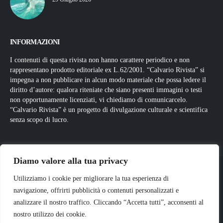
INFORMAZIONI
I contenuti di questa rivista non hanno carattere periodico e non
rappresentano prodotto editoriale ex L.62/2001. “Calvario Rivista” si
impegna a non pubblicare in alcun modo materiale che possa ledere il
diritto d’autore: qualora riteniate che siano presenti immagini o testi
non opportunamente licenziati, vi chiediamo di comunicarcelo.
“Calvario Rivista” è un progetto di divulgazione culturale e scientifica
senza scopo di lucro.
Diamo valore alla tua privacy
Utilizziamo i cookie per migliorare la tua esperienza di
navigazione, offrirti pubblicità o contenuti personalizzati e
analizzare il nostro traffico. Cliccando “Accetta tutti”, acconsenti al
nostro utilizzo dei cookie.
© Copyright
2026
. Tutti i diritti riservati