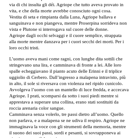
via di chi insulta gli déi. Agriope che tutto aveva provato in
vita, e che della morte avrebbe conosciuto ogni cosa.
Vestita di seta e rimpianta dalla Luna, Agriope ballava e
sanguinava e non piangeva, mentre Proserpina sorrideva non
vista e Plutone si interrogava sul cuore delle donne.
Agriope dagli occhi selvaggi e il cuore semplice, strappata
alla morte mentre danzava per i cuori secchi dei morti. Per i
loro occhi tristi.
L’uomo aveva mani come ragni, con lunghe dita sottili che
stringevano una lira, e camminava di fronte a lei. Alle loro
spalle echeggiavano il pianto acuto delle Erinni e il triplice
uggiolio di Cerbero. Dall’ingresso a malapena intravisto, più
in alto, il sole si riversava con violenza nel ripido cunicolo.
Avvolgeva l’uomo con un mantello di luce fredda, e accecava
Agriope. I prati, scomparsi da sotto i suoi piedi mentre si
apprestava a superare una collina, erano stati sostituiti da
roccia arenaria color sangue.
Camminava senza volerlo, tre passi dietro all’uomo. Quello
non parlava, e a malapena se ne udiva il respiro. Agriope ne
immaginava la voce con gli strumenti della memoria, mentre
il suono dei suoi passi, sordi e pesanti, si sovrapponeva ai