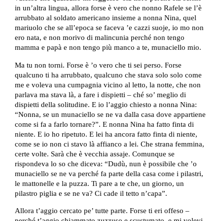
in un’altra lingua, allora forse è vero che nonno Rafele se l’è
arrubbato al soldato americano insieme a nonna Nina, quel
mariuolo che se all’epoca se faceva ’e cazzi suoje, io mo non
ero nata, e non morivo di malincunia perché non tengo
mamma e papà e non tengo più manco a te, munaciello mio.
Ma tu non torni. Forse è ’o vero che ti sei perso. Forse
qualcuno ti ha arrubbato, qualcuno che stava solo solo come
me e voleva una cumpagnia vicino al letto, la notte, che non
parlava ma stava là, a fare i dispietti – ché so’ meglio di
dispietti della solitudine. E io l’aggio chiesto a nonna Nina:
“Nonna, se un munaciello se ne va dalla casa dove appartiene
come si fa a farlo tornare?”. E nonna Nina ha fatto finta di
niente. E io ho ripetuto. E lei ha ancora fatto finta di niente,
come se io non ci stavo là affianco a lei. Che strana femmina,
certe volte. Sarà che è vecchia assaje. Comunque se
rispondeva lo so che diceva: “Dudù, nun è possibile che ’o
munaciello se ne va perché fa parte della casa come i pilastri,
le mattonelle e la puzza. Ti pare a te che, un giorno, un
pilastro piglia e se ne va? Ci cade il tetto n’capa”.
Allora t’aggio cercato pe’ tutte parte. Forse ti eri offeso –
perché t’aggio chiammato zuzzuso e scustumato, e mi volevi