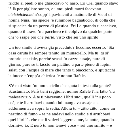
friddo ai piedi o me ghiacciavo ’o naso. Eri Ciel quando stavo
là là per pigliare sonno, e i tuoi piedi morti facevano
cielcielcielciel
n’copp’ i pavimenti a mattonelle di Vietri di
nonna Nina, ’na specie ’e rummore bagnaticcio, di colla che
si spiccica da un pezzo di plastica. Eri Lo quando ti cacciavo,
quando ti tiravo ’nu pacchero e ti colpivo da qualche parte –
chi ’o ssape poi
che parte
, visto che sei uno spirito.
Un tuo simile ti aveva già preceduto? Eccome, eccerto. ’Sta
casa caruta ha sempre tenuto un munaciello. Ma tu, tu si’
proprio speciale, perché scassi ’o cazzo assaje, pure di
giorno, pure se ti faccio un piattino a parte pieno di lupini
salati con l’acqua di mare che tanto ti piacciono, e sputacchi
le bucce n’copp’a chierica ’e nonno Rafele.
S’è mai visto ’nu munaciello che sputa in testa alla gente?
Scustumato. Però tieni raggione, nonno Rafele t’ha fatto ’nu
maleservizio. A te ti piacevano i libri suoi, quelli ’nu poco
osé, e te li arrubavi quando lui mangiava assaje e si
addormentava sopra la sedia. Allora tu – zitto zitto, come un
nastrino di fumo – te ne andavi nello studio e ti arrubbavi
quei libri là, che me li volevi leggere a me, la notte, quando
dormivo io. E però tu non tenevi voce – sei uno spirito – e