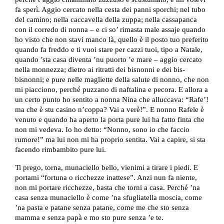
fa sperì. Aggio cercato nella cesta dei panni sporchi; nel tubo
del camino; nella caccavella della zuppa; nella cassapanca
con il corredo di nonna – e ci so’ rimasta male assaje quando
ho visto che non stavi manco là, quello è il posto tuo preferito
quando fa freddo e ti vuoi stare per cazzi tuoi, tipo a Natale,
quando ’sta casa diventa ’nu puorto ’e mare – aggio cercato
nella monnezza; dietro ai ritratti dei bisnonni e dei bis-
bisnonni; e pure nelle magliette della salute di nonno, che non
mi piacciono, perché puzzano di naftalina e pecora. E allora a
un certo punto ho sentito a nonna Nina che alluccava: “Rafe’!
ma che è stu casino n’coppa? Vai a verè!”. E nonno Rafele è
venuto e quando ha aperto la porta pure lui ha fatto finta che
non mi vedeva. Io ho detto: “Nonno, sono io che faccio
rumore!” ma lui non mi ha proprio sentita. Vai a capire, si sta
facendo rimbambito pure lui.
Ti prego, torna, munaciello bello, vienimi a tirare i piedi. E
portami “fortuna o ricchezze inattese”. Anzi nun fa niente,
non mi portare ricchezze, basta che torni a casa. Perché ’na
casa senza munaciello è come ’na sfugliatella moscia, come
’na pasta e patane senza patane, come me che sto senza
mamma e senza papà e mo sto pure senza ’e te.