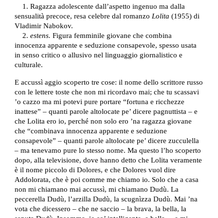
1. Ragazza adolescente dall’aspetto ingenuo ma dalla
sensualità precoce, resa celebre dal romanzo
Lolita
(1955) di
Vladimir Nabokov.
2.
estens.
Figura femminile giovane che combina
innocenza apparente e seduzione consapevole, spesso usata
in senso critico o allusivo nel linguaggio giornalistico e
culturale.
E accussì aggio scoperto tre cose: il nome dello scrittore russo
con le lettere toste che non mi ricordavo mai; che tu scassavi
’o cazzo ma mi potevi pure portare “fortuna e ricchezze
inattese” – quanti parole altolocate pe’ dicere pagnuttista – e
che Lolita ero io, perché non solo ero ’na ragazza giovane
che “combinava innocenza apparente e seduzione
consapevole” – quanti parole altolocate pe’ dicere zucculella
– ma tenevamo pure lo stesso nome. Ma questo l’ho scoperto
dopo, alla televisione, dove hanno detto che Lolita veramente
è il nome piccolo di Dolores, e che Dolores vuol dire
Addolorata, che è poi comme me chiamo io. Solo che a casa
non mi chiamano mai accussì, mi chiamano Dudù. La
peccerella Dudù, l’arzilla Dudù, la scugnìzza Dudù. Mai ’na
vota che dicessero – che ne saccio – la brava, la bella, la