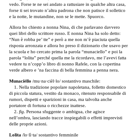
vedo. Forse te ne sei andato a rattusiare in qualche altra casa,
forse ti sei trovato n’altra padrona che non patisce il solletico
e la notte, le mutandine, non se le mette. Spuorco.
Allora ho chiesto a nonna Nina, di che parlavano davvero
quei libri dello scrittore russo. E nonna Nina ha solo detto:
“Nun è robba pe’ tte” e però a me non m’è piaciuta quella
risposta arronzata e allora ho preso il dizionario che usavo per
la scuola e ho cercato prima la parola “munaciello” e poi la
parola “lolita” perché quella me la ricordavo, me l’avevi fatta
vedere tu n’copp’o libro di nonno Rafele, con la copertina
verde albero e ’na faccina di bella femmina a penna nera.
Munacièllo
/mu·na·cièl·lo/ sostantivo maschile:
1. Nella tradizione popolare napoletana, folletto domestico
di piccola statura, vestito da monaco, ritenuto responsabile di
rumori, dispetti e sparizioni in casa, ma talvolta anche
portatore di fortuna o ricchezze inattese.
2.
fig.
Persona sfuggente o ambigua, che agisce
nell’ombra, lasciando tracce inspiegabili o effetti imprevisti
delle proprie azioni.
Lolita
/lo·lì·ta/ sostantivo femminile