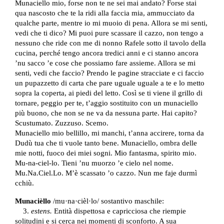
Munaciello mio, forse non te ne sei mai andato? Forse stai
qua nascosto che te la ridi alla faccia mia, ammucciato da
qualche parte, mentre io mi muoio di pena. Allora se mi senti,
vedi che ti dico? Mi puoi pure scassare il cazzo, non tengo a
nessuno che ride con me di nonno Rafele sotto il tavolo della
cucina, perché tengo ancora tredici anni e ci stanno ancora
’nu sacco ’e cose che possiamo fare assieme. Allora se mi
senti, vedi che faccio? Prendo le pagine stracciate e ci faccio
un pupazzetto di carta che pare uguale uguale a te e lo metto
sopra la coperta, ai piedi del letto. Così se ti viene il grillo di
tornare, peggio per te, t’aggio sostituito con un munaciello
più buono, che non se ne va da nessuna parte. Hai capito?
Scustumato. Zuzzuso. Scemo.
Munaciello mio bellillo, mi manchi, t’anna accirere, torna da
Dudù tua che ti vuole tanto bene. Munaciello, ombra delle
mie notti, fuoco dei miei sogni. Mio fantasma, spirito mio.
Mu-na-ciel-lo. Tieni ’nu muorzo ’e cielo nel nome.
Mu.Na.Ciel.Lo. M’è scassato ’o cazzo. Nun me faje durmì
cchiù.
Munacièllo
/mu·na·cièl·lo/ sostantivo maschile:
3.
estens.
Entità dispettosa e capricciosa che riempie
solitudini e si cerca nei momenti di sconforto. A sua