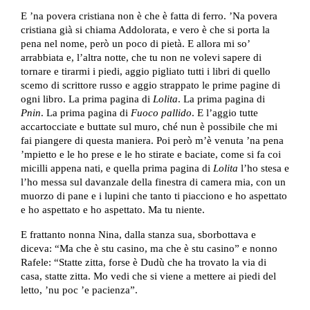
E ’na povera cristiana non è che è fatta di ferro. ’Na povera
cristiana già si chiama Addolorata, e vero è che si porta la
pena nel nome, però un poco di pietà. E allora mi so’
arrabbiata e, l’altra notte, che tu non ne volevi sapere di
tornare e tirarmi i piedi, aggio pigliato tutti i libri di quello
scemo di scrittore russo e aggio strappato le prime pagine di
ogni libro. La prima pagina di
Lolita
. La prima pagina di
Pnin
. La prima pagina di
Fuoco pallido
. E l’aggio tutte
accartocciate e buttate sul muro, ché nun è possibile che mi
fai piangere di questa maniera. Poi però m’è venuta ’na pena
’mpietto e le ho prese e le ho stirate e baciate, come si fa coi
micilli appena nati, e quella prima pagina di
Lolita
l’ho stesa e
l’ho messa sul davanzale della finestra di camera mia, con un
muorzo di pane e i lupini che tanto ti piacciono e ho aspettato
e ho aspettato e ho aspettato. Ma tu niente.
E frattanto nonna Nina, dalla stanza sua, sborbottava e
diceva: “Ma che è stu casino, ma che è stu casino” e nonno
Rafele: “Statte zitta, forse è Dudù che ha trovato la via di
casa, statte zitta. Mo vedi che si viene a mettere ai piedi del
letto, ’nu poc ’e pacienza”.