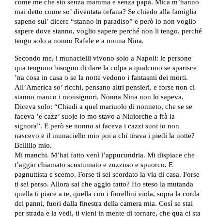
come me che sto senza mamma e senza papà. Mica m’hanno
mai detto come so’ diventata orfana? Se chiedo alla famiglia
sapeno sul’ dicere “stanno in paradiso” e però io non voglio
sapere dove stanno, voglio sapere perché non li tengo, perché
tengo solo a nonno Rafele e a nonna Nina.
Secondo me, i munacielli vivono solo a Napoli: le persone
qua tengono bisogno di dare la colpa a qualcuno se sparisce
’na cosa in casa o se la notte vedono i fantasmi dei morti.
All’America so’ ricchi, pensano altri pensieri, e forse non ci
stanno manco i monsignori. Nonna Nina non lo sapeva.
Diceva solo: “Chiedi a quel mariuolo di nonneto, che se se
faceva ’e cazz’ suoje io mo stavo a Niuiorche a ffà la
signora”. E però se nonno si faceva i cazzi suoi io non
nascevo e il munaciello mio poi a chi tirava i piedi la notte?
Bellillo mio.
Mi manchi. M’hai fatto venì l’appucundria. Mi dispiace che
t’aggio chiamato scustumato e zuzzuso e spuorco. E
pagnuttista e scemo. Forse ti sei scordato la via di casa. Forse
ti sei perso. Allora sai che aggio fatto? Ho steso la mutanda
quella ti piace a te, quella con i fiorellini viola, sopra la corda
dei panni, fuori dalla finestra della camera mia. Così se stai
per strada e la vedi, ti vieni in mente di tornare, che qua ci sta