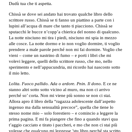
Dudù tua che ti aspetta.
Chissà se dove sei andato hai trovato qualche libro dello
scrittore russo. Chissà se ti fanno un piattino a parte con i
lupini all’acqua di mare che tanto ti piacciono. Chissà se
sputacchi le bucce n’copp’a chierica del nonno di qualcuno.
La notte nisciuno mi tira i piedi, nisciuno mi spia in mezzo
alle cosce. La notte dormo e io non voglio dormire, ti voglio
prendere a male parole perché non mi fai dormire. Voglio che
vieni – come un nastrino di fumo – e porti i libri che mi
volevi leggere, quelli dello scrittore russo, che mo, nello
sperimento e nell’appucundria, mi ricordo hai nascosto sotto
il mio letto.
Lolita. Fuoco pallido. Ada o ardore. Pnin. Il dono.
E ce ne
stanno altri sotto sotto vicino al muro, ma non ci arrivo
perché so’ corta. Non mi viene più sonno se non ci stai.
Allora apro il libro della “ragazza adolescente dall’aspetto
ingenuo ma dalla sensualità precoce”, quella che tiene lo
stesso nome mio – solo forestiero – e comincio a leggere la
prima pagina. E mi fa piangere che fino a quando stavi qua
t’aggio cacciato e tirato i paccheri, e mo che non ci stai più
vulesse che qualcuno mi leggesse ’stu libro perché sta scritto