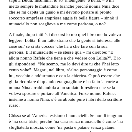
saputa Dudù. Insomma, io so’ intelligente, e bella, – e mi
metto sempre le mutandine bianche perché nonna Nina dice
che se mi capita un guaio e mi devono portare al pronto
soccorso amprèssa amprèssa aggia fa bella figura – sinnò il
munaciello non sceglieva a me come padrona, o no?
A finale, dopo tutti ’sti discorsi io mo quel libro me lo volevo
leggere. Lolita. È un fatto strano che la gente si interessa alle
cose sul’ se ci sta coccos’ che ha a che fare con la sua
persona. E il munaciello – se stesse qua – mi direbbe: “E
allora nonno Rafele che tiene a che vedere con Lolita?”. E io
gli risponderei: “Ne scemo, me lo devi dire tu che l’hai letto
cento volte”. Magari, nel libro, n’altro personaggio è come
lui, vecchio e addurmuto e con la chierica. O può essere che
gli fa ricordare di quando era guaglione e ha fatto la corte a
nonna Nina arrubbandola a un soldato forestiero che se la
voleva sposare e portare all’America. Forse nonno Rafele,
insieme a nonna Nina, s’è arrubbato pure i libri dello scrittore
russo.
Chissà se all’America esistono i munacielli. Se non li tengono
è ’na cosa triste, perché ’na casa senza munaciello è come ’na
sfugliatella moscia, come ’na pasta e patane senza patane,