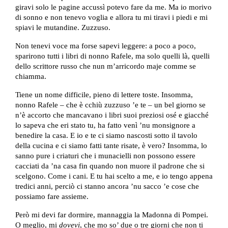
giravi solo le pagine accussì potevo fare da me. Ma io morivo
di sonno e non tenevo voglia e allora tu mi tiravi i piedi e mi
spiavi le mutandine. Zuzzuso.
Non tenevi voce ma forse sapevi leggere: a poco a poco,
sparirono tutti i libri di nonno Rafele, ma solo quelli là, quelli
dello scrittore russo che nun m’arricordo maje comme se
chiamma.
Tiene un nome difficile, pieno di lettere toste. Insomma,
nonno Rafele – che è cchiù zuzzuso ’e te – un bel giorno se
n’è accorto che mancavano i libri suoi preziosi osé e giacché
lo sapeva che eri stato tu, ha fatto venì ’nu monsignore a
benedire la casa. E io e te ci siamo nascosti sotto il tavolo
della cucina e ci siamo fatti tante risate, è vero? Insomma, lo
sanno pure i criaturi che i munacielli non possono essere
cacciati da ’na casa fin quando non muore il padrone che si
scelgono. Come i cani. E tu hai scelto a me, e io tengo appena
tredici anni, perciò ci stanno ancora ’nu sacco ’e cose che
possiamo fare assieme.
Però mi devi far dormire, mannaggia la Madonna di Pompei.
O meglio, mi
dovevi
, che mo so’ due o tre giorni che non ti