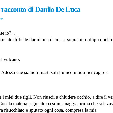
divino come invarianti
29 Giugno 2026
 racconto di Danilo De Luca
dell’esistenza nella Napoli del
1799 – articolo di Claudio Aorta
Le Cronache di Pon
7 Giugno 2026
re
racconto di Daniela
23 Giugno 2026
Conserva la luce ai miei occhi
te io?».
– racconto di Mattia Azzini
24 Maggio 2026
amente difficile darmi una risposta, soprattutto dopo quello
el vulcano.
 Adesso che siamo rimasti soli l’unico modo per capire è
e i miei due figli. Non riuscii a chiudere occhio, a dire il ve
sì la mattina seguente scesi in spiaggia prima che si levass
eva risucchiato e sputato ogni cosa, compresa la mia