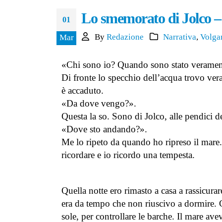
29 Giugno 2026
Lo smemorato di Jolco –
01
Le Cronache di Pontepiccolo –
By
Redazione
Narrativa
,
Volga
Mar
racconto di Daniela Montella
23 Giugno 2026
«Chi sono io? Quando sono stato veramen
Di fronte lo specchio dell’acqua trovo ver
è accaduto.
«Da dove vengo?».
Questa la so. Sono di Jolco, alle pendici d
«Dove sto andando?».
Me lo ripeto da quando ho ripreso il mare.
ricordare e io ricordo una tempesta.
Quella notte ero rimasto a casa a rassicurar
era da tempo che non riuscivo a dormire. Co
sole, per controllare le barche. Il mare av