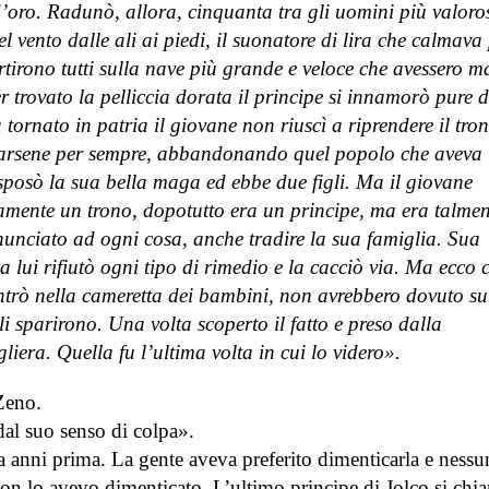
d’oro. Radunò, allora, cinquanta tra gli uomini più valoros
l vento dalle ali ai piedi, il suonatore di lira che calmava
Partirono tutti sulla nave più grande e veloce che avessero m
r trovato la pelliccia dorata il principe si innamorò pure d
ornato in patria il giovane non riuscì a riprendere il tro
ndarsene per sempre, abbandonando quel popolo che aveva
à, sposò la sua bella maga ed ebbe due figli. Ma il giovane
amente un trono, dopotutto era un principe, ma era talmen
nunciato ad ogni cosa, anche tradire la sua famiglia. Sua
a lui rifiutò ogni tipo di rimedio e la cacciò via. Ma ecco 
ntrò nella cameretta dei bambini, non avrebbero dovuto su
gli sparirono. Una volta scoperto il fatto e preso dalla
liera. Quella fu l’ultima volta in cui lo videro».
 Zeno.
dal suo senso di colpa».
a anni prima. La gente aveva preferito dimenticarla e ness
on lo avevo dimenticato. L’ultimo principe di Jolco si ch