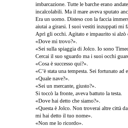
imbarcazione. Tutte le barche erano andate di
incalcolabili. Ma il mare aveva sputato anc
Era un uomo. Disteso con la faccia immers
aiutai a girarsi. I suoi vestiti inzuppati m
Aprì gli occhi. Agitato e impaurito si alz
«Dove mi trovo?».
«Sei sulla spiaggia di Jolco. Io sono Timeo
Cercai il suo sguardo ma i suoi occhi guar
«Cosa è successo qui?».
«C’è stata una tempesta. Sei fortunato ad 
«Quale nave?».
«Sei un mercante, giusto?».
Si toccò la fronte, aveva battuto la testa.
«Dove hai detto che siamo?».
«Questa è Jolco. Non troverai altre città d
mi hai detto il tuo nome».
«Non me lo ricordo».