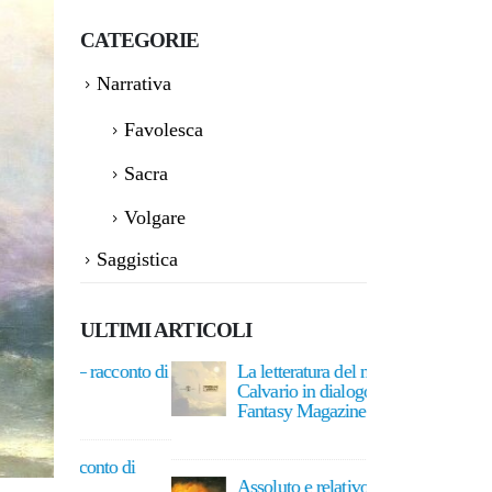
CATEGORIE
Narrativa
Favolesca
Sacra
Volgare
Saggistica
ULTIMI ARTICOLI
 racconto di
La letteratura del meraviglioso:
Senza ch
Calvario in dialogo con Yorick
Desiree 
Fantasy Magazine
2 Agost
15 Giugno 2026
nto di
La doma
Assoluto e relativo: natura e
Grazian