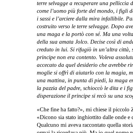
terre selvagge a recuperare una pelliccia 
come l’uomo più forte del mondo, i figli de
i sassi e l’arciere dalla mira infallibile. 
costruito verso le terre selvagge. Dopo ave
una maga e la portò con sé. Ma una volta t
della sua amata Jolco. Decise così di a
creduto in lui. Si rifugiò in un’altra citt
principe non era contento. Voleva assolut
accecato da quel desiderio che avrebbe ri
moglie si offrì di aiutarlo con la magia, m
una mattina, in punta di piedi, la maga e
la pazzia del padre, schioccò le dita e i fi
disperazione il principe si recò su una scog
«Che fine ha fatto?», mi chiese il piccolo
«Dicono sia stato inghiottito dalle onde e 
Qualcuno mi aveva raccontato quella stori
ormai la ricordava più. Ma io quel nome n