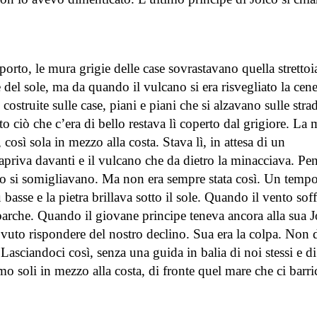
l porto, le mura grigie delle case sovrastavano quella stretto
e del sole, ma da quando il vulcano si era risvegliato la cen
costruite sulle case, piani e piani che si alzavano sulle stra
tto ciò che c’era di bello restava lì coperto dal grigiore. La 
così sola in mezzo alla costa. Stava lì, in attesa di un
priva davanti e il vulcano che da dietro la minacciava. Pen
to si somigliavano. Ma non era sempre stata così. Un temp
basse e la pietra brillava sotto il sole. Quando il vento sof
 barche. Quando il giovane principe teneva ancora alla sua J
uto rispondere del nostro declino. Sua era la colpa. Non d
Lasciandoci così, senza una guida in balia di noi stessi e di
o soli in mezzo alla costa, di fronte quel mare che ci barr