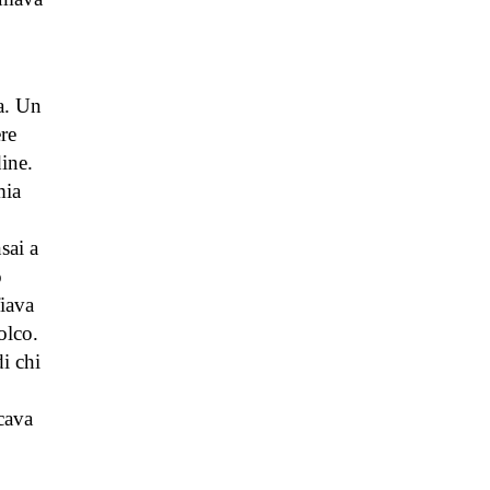
ia. Un
ere
dine.
mia
sai a
o
fiava
olco.
i chi
icava