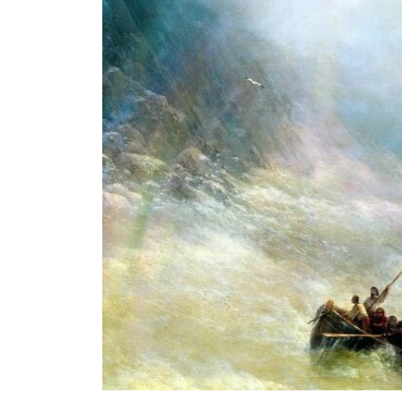
Senza chiavistelli – racconto di
Desiree Ceccarelli
2 Agosto 2026
La domanda – racconto di
Graziana Patanè