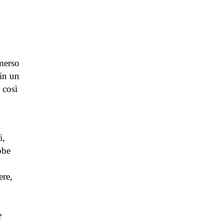
mmerso
 in un
 così
i,
bbe
ere,
e