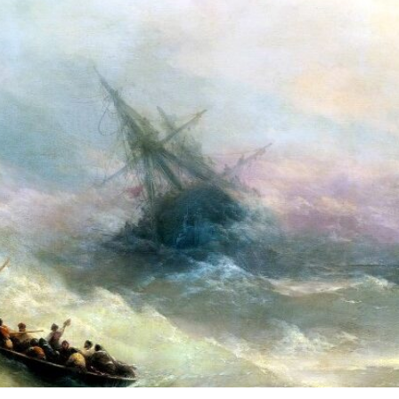
La letteratura del meraviglioso:
Senza chiavistelli –
Calvario in dialogo con Yorick
Desiree Ceccarelli
Fantasy Magazine
2 Agosto 2026
15 Giugno 2026
La domanda – racco
Assoluto e relativo: natura e
Graziana Patanè