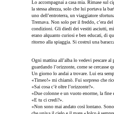
Lo accompagnai a casa mia. Rimase sul ci
la stessa altezza, solo che lui portava la b
uno dell’entroterra, un viaggiatore sfortun
Tremava. Non solo per il freddo, c’era del
condizioni. Gli diedi dei vestiti asciutti,
erano alquanto curiosi e ben educati, di q
ritorno alla spiaggia. Si costruì una baracc
Ogni mattina all’alba lo vedevi pescare al 
guardando l’orizzonte, come se cercasse q
Un giorno lo andai a trovare. Lui era sem
«Timeo!» mi chiamò. Fui sorpreso che ric
«Sai cosa c’è oltre l’orizzonte?».
«Due colonne e un vuoto enorme, la fine
«E tu ci credi?».
«Non sono mai andato così lontano. Sono s
che univa il cielo e il mare «Jolco è sempre