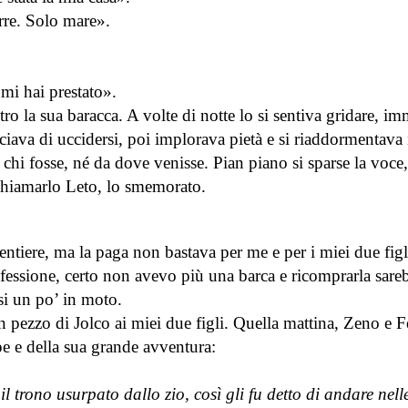
erre. Solo mare».
 mi hai prestato».
o la sua baracca. A volte di notte lo si sentiva gridare, i
ciava di uccidersi, poi implorava pietà e si riaddormentava
 chi fosse, né da dove venisse. Pian piano si sparse la voce,
 chiamarlo Leto, lo smemorato.
ntiere, ma la paga non bastava per me e per i miei due figl
rofessione, certo non avevo più una barca e ricomprarla sare
si un po’ in moto.
 pezzo di Jolco ai miei due figli. Quella mattina, Zeno e F
pe e della sua grande avventura:
il trono usurpato dallo zio, così gli fu detto di andare nell