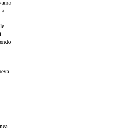
evamo
 a
le
i
cendo
raeva
inea