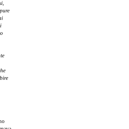
i,
 pure
ai
i
no
te
che
bire
uno
iamava