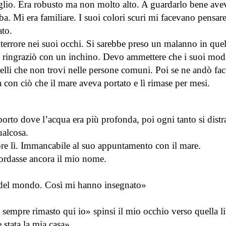
glio. Era robusto ma non molto alto. A guardarlo bene av
arba. Mi era familiare. I suoi colori scuri mi facevano pensare
ato.
 terrore nei suoi occhi. Si sarebbe preso un malanno in quel
 mi ringraziò con un inchino. Devo ammettere che i suoi mod
uelli che non trovi nelle persone comuni. Poi se ne andò fa
a con ciò che il mare aveva portato e lì rimase per mesi.
porto dove l’acqua era più profonda, poi ogni tanto si dist
ualcosa.
pre lì. Immancabile al suo appuntamento con il mare.
ordasse ancora il mio nome.
 del mondo. Così mi hanno insegnato»
empre rimasto qui io» spinsi il mio occhio verso quella l
 stata la mia casa».