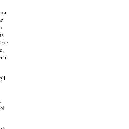
ura,
mo
o.
ta
 che
o,
e il
gli
a
el
 si