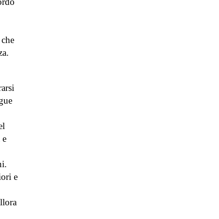
ordo
 che
za.
arsi
ngue
el
 e
i.
iori e
llora