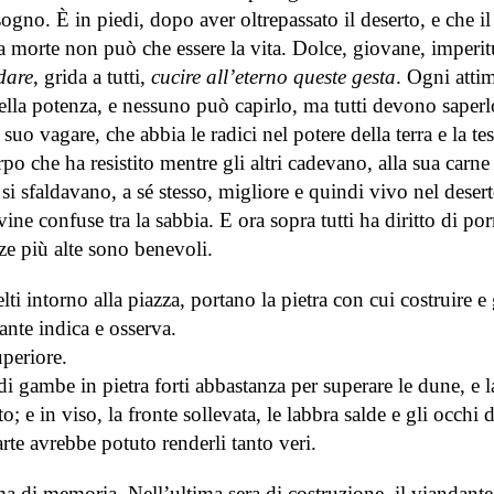
ogno. È in piedi, dopo aver oltrepassato il deserto, e che il
la morte non può che essere la vita. Dolce, giovane, imperit
dare
, grida a tutti,
cucire all’eterno queste gesta
. Ogni atti
nella potenza, e nessuno può capirlo, ma tutti devono saperl
 vagare, che abbia le radici nel potere della terra e la tes
po che ha resistito mentre gli altri cadevano, alla sua carne
e si sfaldavano, a sé stesso, migliore e quindi vivo nel desert
ovine confuse tra la sabbia. E ora sopra tutti ha diritto di porr
ze più alte sono benevoli.
 intorno alla piazza, portano la pietra con cui costruire e 
ante indica e osserva.
uperiore.
i gambe in pietra forti abbastanza per superare le dune, e l
o; e in viso, la fronte sollevata, le labbra salde e gli occhi d
rte avrebbe potuto renderli tanto veri.
a di memoria. Nell’ultima sera di costruzione, il viandante