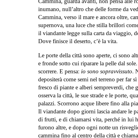
Cammina, guarda avanti, non pensa alle rov
inumano, null’altro che delle forme da vede
Cammina, verso il mare e ancora oltre, c
supernova, una luce che stilla brillori com
il viandante legge sulla carta da viaggio, 
Dove finisce il deserto, c’è la vita.
Le porte della città sono aperte, ci sono a
e fronde sotto cui riparare la pelle dal sol
scorrere. E pensa:
io sono sopravvissuto
. 
depositerà come semi nel terreno per far sì
fresco di piante e alberi sempreverdi, che g
osserva la città, le sue strade e le porte, 
palazzi. Scorrono acque libere fino alla pi
Il viandante dopo giorni lascia andare le pal
di frutti, e di chiamarsi vita, perché in lui
furono altre, e dopo ogni notte un risvegli
cammina fino al centro della città e chiama 