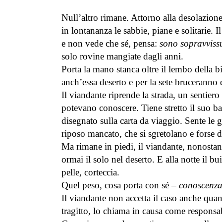
29 Giugno 2026
Null’altro rimane. Attorno alla desolazione
in lontananza le sabbie, piane e solitarie. 
Le Cronache di Pontepiccolo –
racconto di Daniela Montella
e non vede che sé, pensa:
sono sopravviss
23 Giugno 2026
solo rovine mangiate dagli anni.
Porta la mano stanca oltre il lembo della bi
anch’essa deserto e per la sete bruceranno 
Il viandante riprende la strada, un sentiero 
potevano conoscere. Tiene stretto il suo bag
disegnato sulla carta da viaggio. Sente le 
riposo mancato, che si sgretolano e forse 
Ma rimane in piedi, il viandante, nonostant
ormai il solo nel deserto. E alla notte il bu
pelle, corteccia.
Quel peso, cosa porta con sé –
conoscenz
Il viandante non accetta il caso anche qua
tragitto, lo chiama in causa come responsab