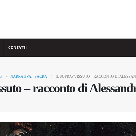
CONTATTI
G
NARRATIVA
,
SACRA
IL SOPRAVVISSUTO – RACCONTO DI ALESSA
ssuto – racconto di Alessand