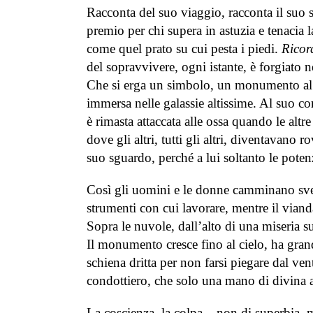
Racconta del suo viaggio, racconta il suo s
premio per chi supera in astuzia e tenacia 
come quel prato su cui pesta i piedi.
Ricor
del sopravvivere, ogni istante, è forgiato 
Che si erga un simbolo, un monumento al suo
immersa nelle galassie altissime. Al suo cor
è rimasta attaccata alle ossa quando le altr
dove gli altri, tutti gli altri, diventavano r
suo sguardo, perché a lui soltanto le poten
Così gli uomini e le donne camminano svelti
strumenti con cui lavorare, mentre il viand
Sopra le nuvole, dall’alto di una miseria s
Il monumento cresce fino al cielo, ha grand
schiena dritta per non farsi piegare dal vent
condottiero, che solo una mano di divina a
La coscienza, la colpa – non di superbia, m