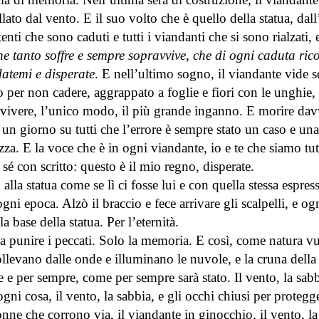
o dal vento. E il suo volto che è quello della statua, dall
nti che sono caduti e tutti i viandanti che si sono rialzati, 
e tanto soffre e sempre sopravvive, che di ogni caduta ric
datemi e disperate
. E nell’ultimo sogno, il viandante vide s
 per non cadere, aggrappato a foglie e fiori con le unghie,
ravvivere, l’unico modo, il più grande inganno. E morire dav
 un giorno su tutti che l’errore è sempre stato un caso e una
za. E la voce che è in ogni viandante, io e te che siamo tut
 con scritto: questo è il mio regno, disperate.
alla statua come se lì ci fosse lui e con quella stessa espres
gni epoca. Alzò il braccio e fece arrivare gli scalpelli, e og
 base della statua. Per l’eternità.
 a punire i peccati. Solo la memoria. E così, come natura vu
si sollevano dalle onde e illuminano le nuvole, e la cruna della
te e per sempre, come per sempre sarà stato. Il vento, la sabb
ni cosa, il vento, la sabbia, e gli occhi chiusi per protegge
donne che corrono via, il viandante in ginocchio, il vento, la