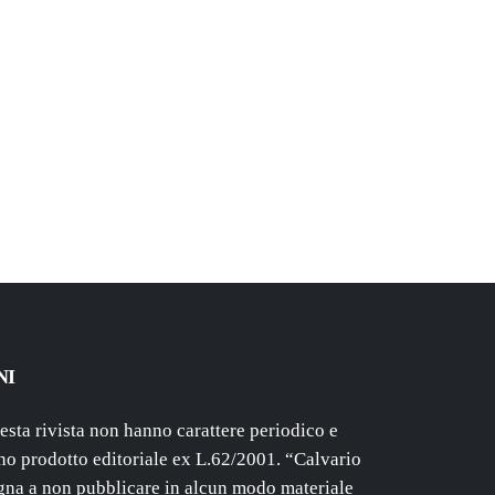
NI
uesta rivista non hanno carattere periodico e
o prodotto editoriale ex L.62/2001. “Calvario
gna a non pubblicare in alcun modo materiale