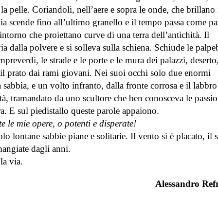
la pelle. Coriandoli, nell’aere e sopra le onde, che brillano 
a scende fino all’ultimo granello e il tempo passa come pa
 intorno che proiettano curve di una terra dell’antichità. Il
ia dalla polvere e si solleva sulla schiena. Schiude le palpe
mpreverdi, le strade e le porte e le mura dei palazzi, deserto
 il prato dai rami giovani. Nei suoi occhi solo due enormi
abbia, e un volto infranto, dalla fronte corrosa e il labbro
tà, tramandato da uno scultore che ben conosceva le passio
ra. E sul piedistallo queste parole appaiono.
e le mie opere, o potenti e disperate!
lo lontane sabbie piane e solitarie. Il vento si è placato, il 
angiate dagli anni.
la via.
Alessandro Refr