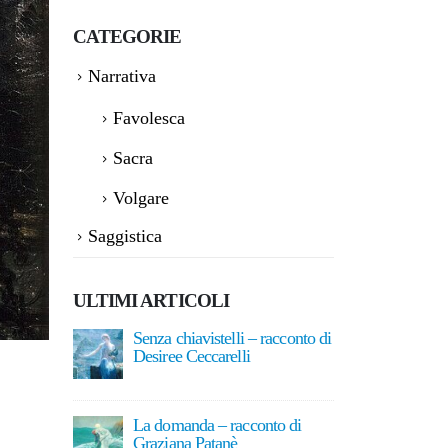
CATEGORIE
Narrativa
Favolesca
Sacra
Volgare
Saggistica
ULTIMI ARTICOLI
 racconto di
La letteratura del meraviglioso:
Senza ch
Calvario in dialogo con Yorick
Desiree 
Fantasy Magazine
2 Agost
15 Giugno 2026
nto di
La doma
Assoluto e relativo: natura e
Grazian