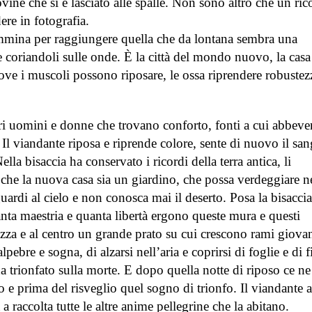
ine che si è lasciato alle spalle. Non sono altro che un ric
re in fotografia.
ammina per raggiungere quella che da lontana sembra una
e coriandoli sulle onde. È la città del mondo nuovo, la casa
dove i muscoli possono riposare, le ossa riprendere robustez
ltri uomini e donne che trovano conforto, fonti a cui abbever
e. Il viandante riposa e riprende colore, sente di nuovo il sa
Nella bisaccia ha conservato i ricordi della terra antica, li
 che la nuova casa sia un giardino, che possa verdeggiare n
uardi al cielo e non conosca mai il deserto. Posa la bisaccia
quanta maestria e quanta libertà ergono queste mura e questi
azza e al centro un grande prato su cui crescono rami giovan
pebre e sogna, di alzarsi nell’aria e coprirsi di foglie e di f
 ha trionfato sulla morte. E dopo quella notte di riposo ce ne
o e prima del risveglio quel sogno di trionfo. Il viandante a
a raccolta tutte le altre anime pellegrine che la abitano.