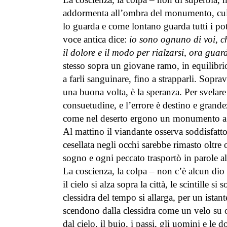
addormenta all’ombra del monumento, cullat
lo guarda e come lontano guarda tutti i pote
voce antica dice:
io sono ognuno di voi, ch
il dolore e il modo per rialzarsi, ora guar
stesso sopra un giovane ramo, in equilibrio
a farli sanguinare, fino a strapparli. Sop
una buona volta, è la speranza. Per svelare
consuetudine, e l’errore è destino e grandez
come nel deserto ergono un monumento a sé
Al mattino il viandante osserva soddisfatto 
cesellata negli occhi sarebbe rimasto oltre o
sogno e ogni peccato trasportò in parole alla
La coscienza, la colpa – non c’è alcun dio
il cielo si alza sopra la città, le scintille 
clessidra del tempo si allarga, per un istan
scendono dalla clessidra come un velo su og
dal cielo, il buio, i passi, gli uomini e le 