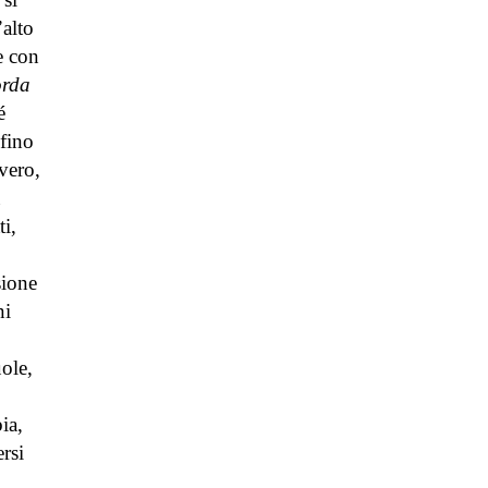
’alto
e con
orda
é
 fino
vero,
ti,
sione
ni
ole,
ia,
rsi