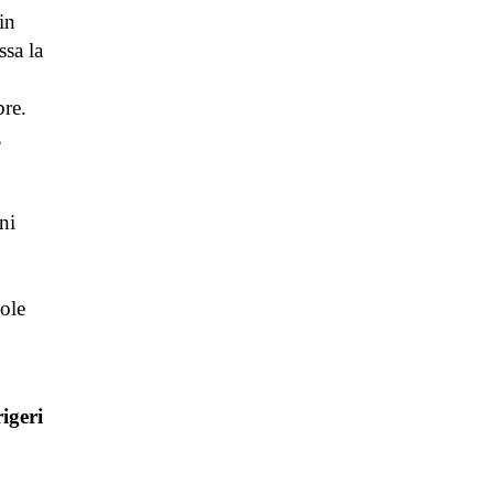
in
ssa la
bre.
,
ni
sole
igeri