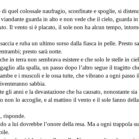
divino come invarianti
29 Giugno 2026
dell’esistenza nella Napoli del
 di quel colossale naufragio, sconfinate e spoglie, si diste
1799 – articolo di Claudio Aorta
Il viandante guarda in alto e non vede che il cielo, guarda in 
Le Cronache di Pon
7 Giugno 2026
racconto di Daniela
uto
. Il vento si è placato, il sole non ha alcun tempo, intor
23 Giugno 2026
Conserva la luce ai miei occhi
– racconto di Mattia Azzini
saccia e ruba un ultimo sorso dalla fiasca in pelle. Presto sa
24 Maggio 2026
entrambi; presto sarà notte.
che in terra non sembrava esistere e che solo le stelle in cie
aglio alla spalla, un passo dopo l’altro segue il tragitto ch
gambe e i muscoli e le ossa tutte, che vibrano a ogni passo i
diventeranno sabbia.
e gli anni e la devastazione che ha causato, nonostante sia
io non lo accoglie, e al mattino il vento e il sole fanno dell
a
, risponde.
ndo a lui dovrebbe l’onore della resa. Ma a ogni trappola su
ile.