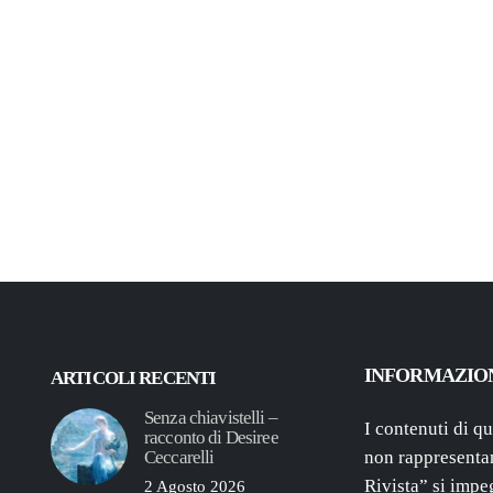
INFORMAZIO
ARTICOLI RECENTI
Senza chiavistelli –
I contenuti di q
racconto di Desiree
Ceccarelli
non rappresentan
Rivista” si impe
2 Agosto 2026