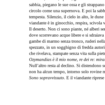
sabbia, piegano le sue ossa e gli strappano 
circolo come una supernova. E poi la sabbi
tempesta. Silenzio, il cielo in alto, le dune
viandante è in ginocchio, respira, scivola v
Il deserto. Non ci sono piante, né alberi se
dove scorrevano acque libere e si sdraiava
gambe di marmo senza tronco, ruderi nella s
spezzato, in un sogghigno di fredda autori
che rivelava, stampate senza vita sulla piet
Ozymandias è il mio nome, re dei re: mirat
Null’altro resta al declino. Si distendono so
non ha alcun tempo, intorno solo rovine m
Sono sopravvissuto
. E il viandante riprese 