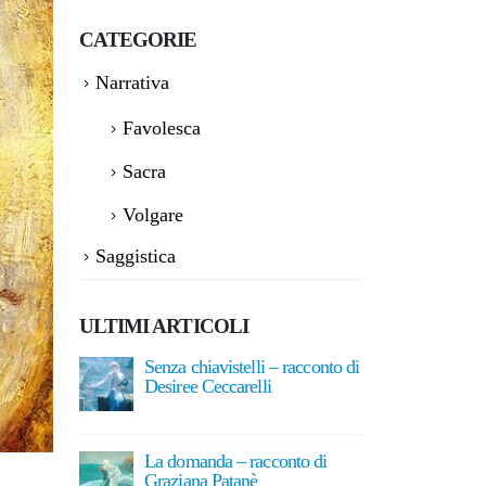
CATEGORIE
Narrativa
Favolesca
Sacra
Volgare
Saggistica
ULTIMI ARTICOLI
 racconto di
La letteratura del meraviglioso:
Senza ch
Calvario in dialogo con Yorick
Desiree 
Fantasy Magazine
2 Agost
15 Giugno 2026
nto di
La doma
Assoluto e relativo: natura e
Grazian