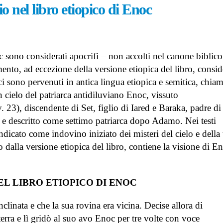
 nel libro etiopico di Enoc
divino come invarianti
29 Giugno 2026
dell’esistenza nella Napoli del
1799 – articolo di Claudio Aorta
Le Cronache di Pon
7 Giugno 2026
racconto di Daniela
23 Giugno 2026
c sono considerati apocrifi – non accolti nel canone biblico
Conserva la luce ai miei occhi
– racconto di Mattia Azzini
ento, ad eccezione della versione etiopica del libro, consid
24 Maggio 2026
ci sono pervenuti in antica lingua etiopica e semitica, chiam
n cielo del patriarca antidiluviano Enoc, vissuto
. 23), discendente di Set, figlio di Iared e Baraka, padre di
 descritto come settimo patriarca dopo Adamo. Nei testi
ndicato come indovino iniziato dei misteri del cielo e della 
to dalla versione etiopica del libro, contiene la visione di E
L LIBRO ETIOPICO DI ENOC
nclinata e che la sua rovina era vicina. Decise allora di
 terra e lì gridò al suo avo Enoc per tre volte con voce