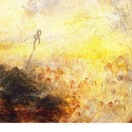
La letteratura del meraviglioso:
Senza chiavistelli –
Calvario in dialogo con Yorick
Desiree Ceccarelli
Fantasy Magazine
2 Agosto 2026
15 Giugno 2026
La domanda – racco
Assoluto e relativo: natura e
Graziana Patanè