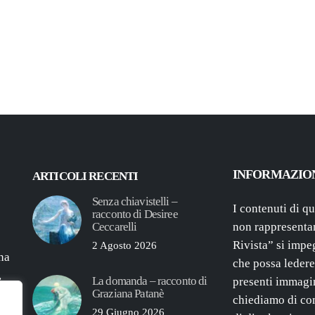
INFORMAZIO
ARTICOLI RECENTI
Senza chiavistelli –
I contenuti di q
racconto di Desiree
Ceccarelli
non rappresentan
Rivista” si impe
2 Agosto 2026
ana
che possa ledere 
,
La domanda – racconto di
presenti immagin
una
Graziana Patanè
chiediamo di com
29 Giugno 2026