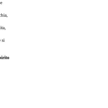
de
chia,
ita,
 si
irito