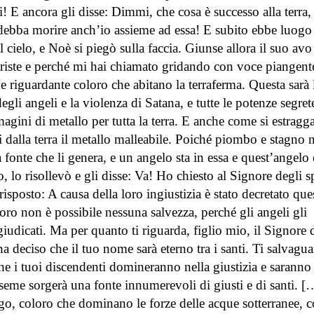
! E ancora gli disse: Dimmi, che cosa è successo alla terra,
debba morire anch’io assieme ad essa! E subito ebbe luogo
l cielo, e Noè si piegò sulla faccia. Giunse allora il suo avo
i triste e perché mi hai chiamato gridando con voce piangent
e riguardante coloro che abitano la terraferma. Questa sarà 
egli angeli e la violenza di Satana, e tutte le potenze segret
gini di metallo per tutta la terra. E anche come si estragg
avi dalla terra il metallo malleabile. Poiché piombo e stagno 
 fonte che li genera, e un angelo sta in essa e quest’angelo 
lo risollevò e gli disse: Va! Ho chiesto al Signore degli sp
isposto: A causa della loro ingiustizia è stato decretato que
loro non è possibile nessuna salvezza, perché gli angeli gli
giudicati. Ma per quanto ti riguarda, figlio mio, il Signore 
 ha deciso che il tuo nome sarà eterno tra i santi. Ti salvagu
 che i tuoi discendenti domineranno nella giustizia e saranno
 seme sorgerà una fonte innumerevoli di giusti e di santi. [
go, coloro che dominano le forze delle acque sotterranee, c