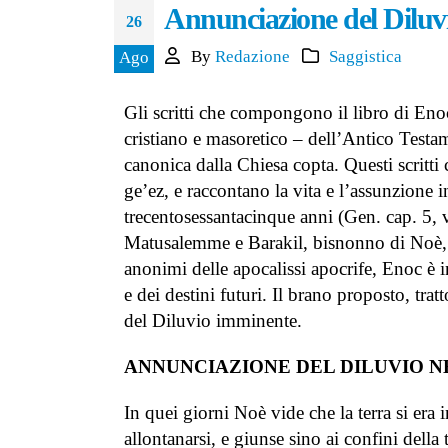
Annunciazione del Diluvio
29 Giugno 2026
26
By
Redazione
Saggistica
Ago
Le Cronache di Pontepiccolo –
racconto di Daniela Montella
23 Giugno 2026
Gli scritti che compongono il libro di Eno
cristiano e masoretico – dell’Antico Testam
canonica dalla Chiesa copta. Questi scritti 
ge’ez, e raccontano la vita e l’assunzione i
trecentosessantacinque anni (Gen. cap. 5, v
Matusalemme e Barakil, bisnonno di Noè, e
anonimi delle apocalissi apocrife, Enoc è i
e dei destini futuri. Il brano proposto, trat
del Diluvio imminente.
ANNUNCIAZIONE DEL DILUVIO NE
In quei giorni Noè vide che la terra si era i
allontanarsi, e giunse sino ai confini della