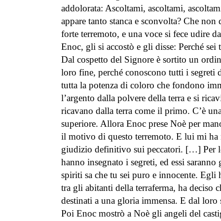
addolorata: Ascoltami, ascoltami, ascoltami
appare tanto stanca e sconvolta? Che non 
forte terremoto, e una voce si fece udire da
Enoc, gli si accostò e gli disse: Perché se
Dal cospetto del Signore è sortito un ordin
loro fine, perché conoscono tutti i segreti d
tutta la potenza di coloro che fondono imma
l’argento dalla polvere della terra e si ric
ricavano dalla terra come il primo. C’è una
superiore. Allora Enoc prese Noè per mano, 
il motivo di questo terremoto. E lui mi ha r
giudizio definitivo sui peccatori. […] Per 
hanno insegnato i segreti, ed essi saranno 
spiriti sa che tu sei puro e innocente. Egli
tra gli abitanti della terraferma, ha deciso
destinati a una gloria immensa. E dal loro
Poi Enoc mostrò a Noè gli angeli del casti