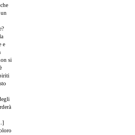
 che
 un
e?
la
e e
a
non si
è
iriti
sto
degli
arderà
…]
oloro