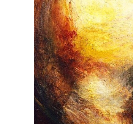
Senza chiavistelli – racconto di
Desiree Ceccarelli
2 Agosto 2026
La domanda – racconto di
Graziana Patanè