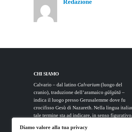
Redazione
CHI SIAMO
Calvario – dal latino
Calvarium
(luogo del
cranio), traduzione dell’aramaico
gūlgūtā
–
indica il luogo presso Gerusalemme dove fu
crocifisso Gesù di Nazareth. Nella lingua itali
tale termine sta ad indicare, in senso figurativo
una grande sofferenza, un dolore irreparabile, 
Diamo valore alla tua privacy
tribolazione prolungata.