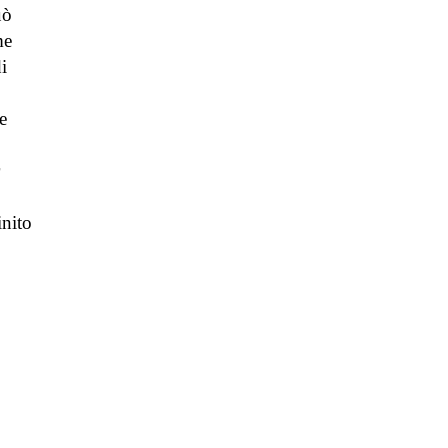
uò
me
i
e
inito