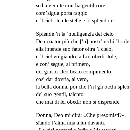
sed a vertute non ha gentil core,
com’aigua porta raggio
e ’l ciel riten le stelle e lo splendore.
Splende ’n la ’ntelligenzïa del cielo
Deo crïator più che [’n] nostr’occhi ’l sole
ella intende suo fattor oltra ’l cielo,
e ’l ciel volgiando, a Lui obedir tole;
e con’ segue, al primero,
del giusto Deo beato compimento,
così dar dovria, al vero,
la bella donna, poi che [’n] gli occhi sple
del suo gentil, talento
che mai di lei obedir non si disprende.
Donna, Deo mi dirà: «Che presomisti?»,
sïando l’alma mia a lui davanti.