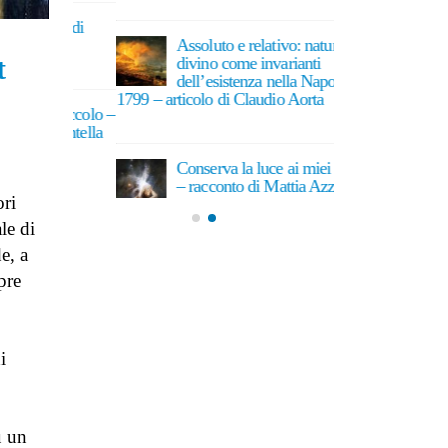
nto di
La doma
Assoluto e relativo: natura e
Grazian
t
divino come invarianti
29 Giug
dell’esistenza nella Napoli del
1799 – articolo di Claudio Aorta
tepiccolo –
Le Cron
7 Giugno 2026
 Montella
racconto
23 Giug
Conserva la luce ai miei occhi
– racconto di Mattia Azzini
ori
24 Maggio 2026
le di
e, a
pre
i
u un