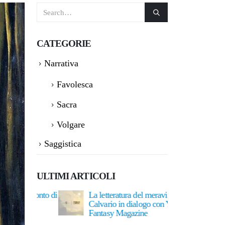
CATEGORIE
Narrativa
Favolesca
Sacra
Volgare
Saggistica
ULTIMI ARTICOLI
 racconto di
La letteratura del meraviglioso:
Senza ch
Calvario in dialogo con Yorick
Desiree 
Fantasy Magazine
2 Agost
15 Giugno 2026