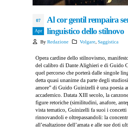
La domanda – racconto di
Graziana Patanè
Al cor gentil rempaira se
29 Giugno 2026
07
linguistico dello stilnovo
Apr
Le Cronache di Pontepiccolo –
racconto di Daniela Montella
By
Redazione
Volgare
,
Saggistica
23 Giugno 2026
Opera cardine dello stilnovismo, manifesto
del calibro di Dante Alighieri e di Guido 
quel percorso che porterà dalle singole lin
detta quasi unanime da parte degli studios
amore” di Guido Guinizelli è una poesia anc
accademico. Datata XIII secolo, la canzone è
figure retoriche (similitudini, anafore, ant
vista tematico, Guinizelli fa suoi i concett
rinnovandoli e oltrepassandoli: la concent
all’esaltazione dell’amata e alle sue doti u