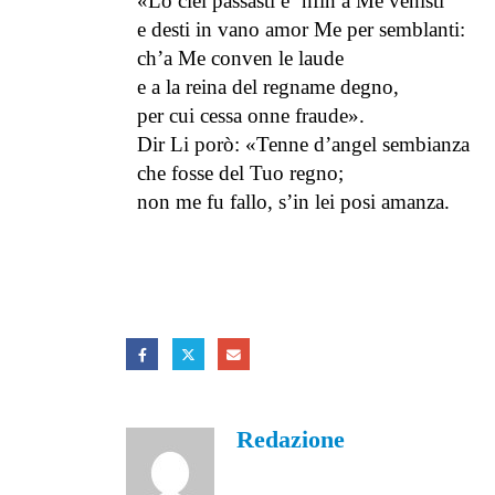
«Lo ciel passasti e ’nfin a Me venisti
e desti in vano amor Me per semblanti:
ch’a Me conven le laude
e a la reina del regname degno,
per cui cessa onne fraude».
Dir Li porò: «Tenne d’angel sembianza
che fosse del Tuo regno;
non me fu fallo, s’in lei posi amanza.
a cura di
Redazione