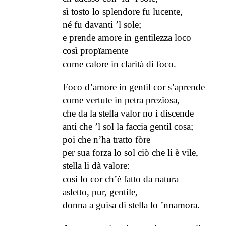
sì tosto lo splendore fu lucente,
né fu davanti ’l sole;
e prende amore in gentilezza loco
così propïamente
come calore in clarità di foco.
Foco d’amore in gentil cor s’aprende
come vertute in petra prezïosa,
che da la stella valor no i discende
anti che ’l sol la faccia gentil cosa;
poi che n’ha tratto fòre
per sua forza lo sol ciò che li è vile,
stella li dà valore:
così lo cor ch’è fatto da natura
asletto, pur, gentile,
donna a guisa di stella lo ’nnamora.