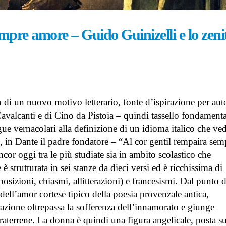
La domanda – racco
Assoluto e relativo: natura e
Graziana Patanè
mpre amore – Guido Guinizelli e lo zeni
divino come invarianti
29 Giugno 2026
dell’esistenza nella Napoli del
1799 – articolo di Claudio Aorta
Le Cronache di Pon
7 Giugno 2026
racconto di Daniela
23 Giugno 2026
Conserva la luce ai miei occhi
– racconto di Mattia Azzini
 di un nuovo motivo letterario, fonte d’ispirazione per aut
24 Maggio 2026
Cavalcanti e di Cino da Pistoia – quindi tassello fondamenta
gue vernacolari alla definizione di un idioma italico che ved
i, in Dante il padre fondatore – “Al cor gentil rempaira sem
or oggi tra le più studiate sia in ambito scolastico che
 strutturata in sei stanze da dieci versi ed è ricchissima di
eposizioni, chiasmi, allitterazioni) e francesismi. Dal punto d
i dell’amor cortese tipico della poesia provenzale antica,
razione oltrepassa la sofferenza dell’innamorato e giunge
ltraterrene. La donna è quindi una figura angelicale, posta s