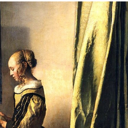
La letteratura del meraviglioso:
Senza chiavistelli –
Calvario in dialogo con Yorick
Desiree Ceccarelli
Fantasy Magazine
2 Agosto 2026
15 Giugno 2026