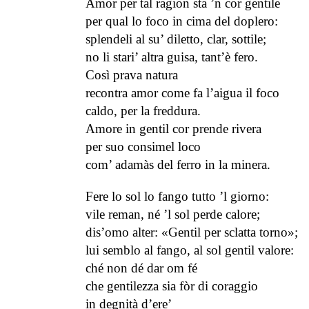
Amor per tal ragion sta ’n cor gentile
per qual lo foco in cima del doplero:
splendeli al su’ diletto, clar, sottile;
no li stari’ altra guisa, tant’è fero.
Così prava natura
recontra amor come fa l’aigua il foco
caldo, per la freddura.
Amore in gentil cor prende rivera
per suo consimel loco
com’ adamàs del ferro in la minera.
Fere lo sol lo fango tutto ’l giorno:
vile reman, né ’l sol perde calore;
dis’omo alter: «Gentil per sclatta torno»;
lui semblo al fango, al sol gentil valore:
ché non dé dar om fé
che gentilezza sia fòr di coraggio
in degnità d’ere’